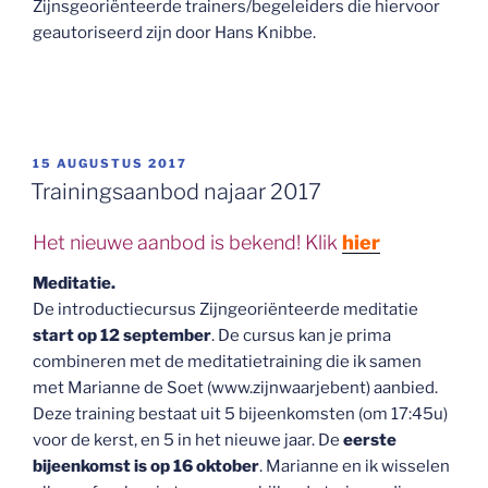
Zijnsgeoriënteerde trainers/begeleiders die hiervoor
geautoriseerd zijn door Hans Knibbe.
GEPLAATST
15 AUGUSTUS 2017
OP
Trainingsaanbod najaar 2017
Het nieuwe aanbod is bekend! Klik
hier
Meditatie.
De introductiecursus Zijngeoriënteerde meditatie
start op 12 september
. De cursus kan je prima
combineren met de meditatietraining die ik samen
met Marianne de Soet (www.zijnwaarjebent) aanbied.
Deze training bestaat uit 5 bijeenkomsten (om 17:45u)
voor de kerst, en 5 in het nieuwe jaar. De
eerste
bijeenkomst is op 16 oktober
. Marianne en ik wisselen