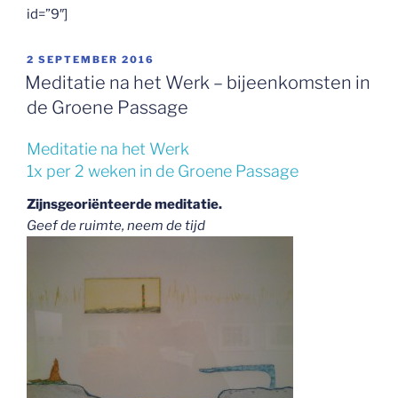
id=”9″]
GEPLAATST
2 SEPTEMBER 2016
OP
Meditatie na het Werk – bijeenkomsten in
de Groene Passage
Meditatie na het Werk
1x per 2 weken in de Groene Passage
Zijnsgeoriënteerde meditatie.
Geef de ruimte, neem de tijd