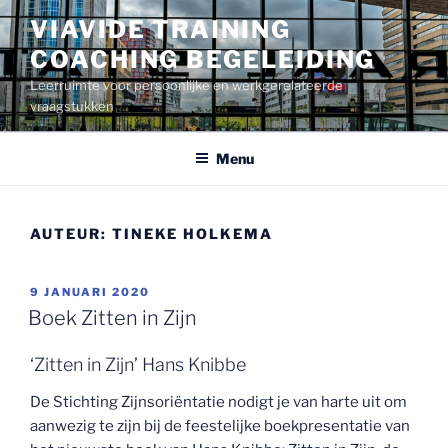
Ga
VIAVIDE TRAINING
naar
COACHING BEGELEIDING
de
inhoud
Leerruimte voor persoonlijke en werkgerelateerde
vraagstukken
Menu
AUTEUR:
TINEKE HOLKEMA
GEPLAATST
9 JANUARI 2020
OP
Boek Zitten in Zijn
‘Zitten in Zijn’ Hans Knibbe
De Stichting Zijnsoriëntatie nodigt je van harte uit om
aanwezig te zijn bij de feestelijke boekpresentatie van