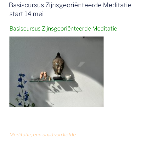
OP
Basiscursus Zijnsgeoriënteerde Meditatie
start 14 mei
Basiscursus Zijnsgeoriënteerde Meditatie
Meditatie, een daad van liefde