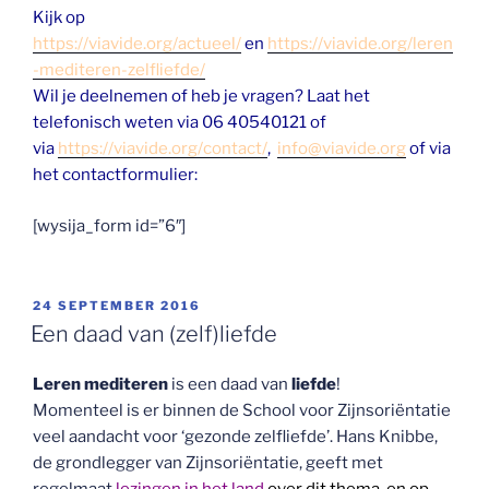
Kijk op
https://viavide.org/actueel/
en
https://viavide.org/leren
-mediteren-zelfliefde/
Wil je deelnemen of heb je vragen? Laat het
telefonisch weten via 06 40540121 of
via
https://viavide.org/contact/
,
info@viavide.org
of via
het contactformulier:
[wysija_form id=”6″]
GEPLAATST
24 SEPTEMBER 2016
OP
Een daad van (zelf)liefde
Leren mediteren
is een daad van
liefde
!
Momenteel is er binnen de School voor Zijnsoriëntatie
veel aandacht voor ‘gezonde zelfliefde’. Hans Knibbe,
de grondlegger van Zijnsoriëntatie, geeft met
regelmaat
lezingen in het land
over dit thema, en op