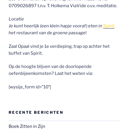
0709026897 t.n.v. T. Holkema ViaVide o.v.v. meditatie.
Locatie
Je kunt heerlijk (een klein hapje vooraf) eten in
Spirit
,
het restaurant van de groene passage
!
Zaal Opaal vind je 1e verdieping, trap op achter het
buffet van Spirit.
Op de hoogte blijven van de doorlopende
oefenbijeenkomsten? Laat het weten via:
[wysija_form id=”10″]
RECENTE BERICHTEN
Boek Zitten in Zijn