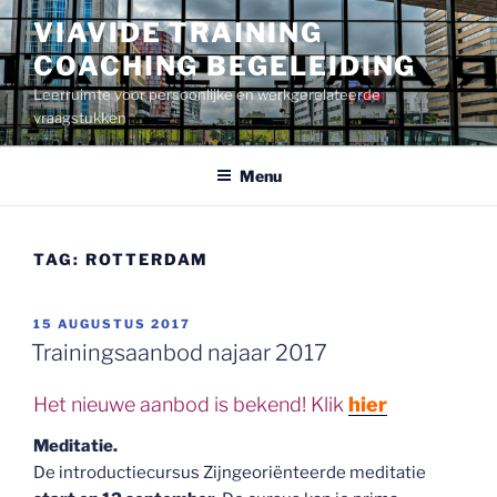
Ga
VIAVIDE TRAINING
naar
COACHING BEGELEIDING
de
inhoud
Leerruimte voor persoonlijke en werkgerelateerde
vraagstukken
Menu
TAG:
ROTTERDAM
GEPLAATST
15 AUGUSTUS 2017
OP
Trainingsaanbod najaar 2017
Het nieuwe aanbod is bekend! Klik
hier
Meditatie.
De introductiecursus Zijngeoriënteerde meditatie