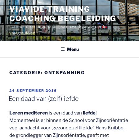
Ga
VIAVIDE TRAINING
naar
COACHING BEGELEIDING
de
inhoud
Leerruimte voor persoonlijke en werkgerelateerde
vraagstukken
Menu
CATEGORIE:
ONTSPANNING
GEPLAATST
24 SEPTEMBER 2016
OP
Een daad van (zelf)liefde
Leren mediteren
is een daad van
liefde
!
Momenteel is er binnen de School voor Zijnsoriëntatie
veel aandacht voor ‘gezonde zelfliefde’. Hans Knibbe,
de grondlegger van Zijnsoriëntatie, geeft met