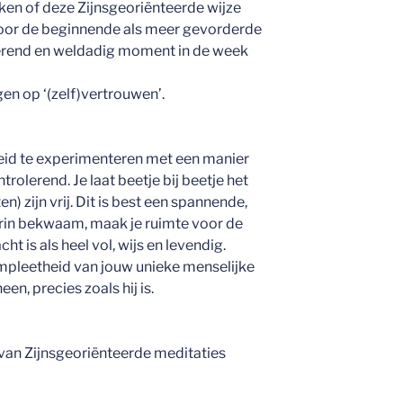
jken of deze Zijnsgeoriënteerde wijze
 voor de beginnende als meer gevorderde
erend en weldadig moment in de week
gen op ‘(zelf)vertrouwen’.
heid te experimenteren met een manier
ntrolerend. Je laat beetje bij beetje het
n) zijn vrij. Dit is best een spannende,
aarin bekwaam, maak je ruimte voor de
acht is als heel vol, wijs en levendig.
mpleetheid van jouw unieke menselijke
n, precies zoals hij is.
van Zijnsgeoriënteerde meditaties