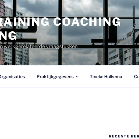
RAINING COACHING
ING
en werkgerelateerde vraagstukken
Organisaties
Praktijkgegevens
Tineke Holkema
Co
RECENTE BE