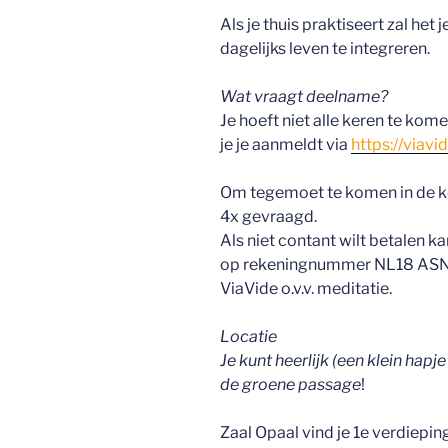
Als je thuis praktiseert zal het
dagelijks leven te integreren.
Wat vraagt deelname?
Je hoeft niet alle keren te komen
je je aanmeldt via
https://viavi
Om tegemoet te komen in de ko
4x gevraagd.
Als niet contant wilt betalen 
op rekeningnummer NL18 ASNB
ViaVide o.v.v. meditatie.
Locatie
Je kunt heerlijk (een klein hapj
de groene passage
!
Zaal Opaal vind je 1e verdieping