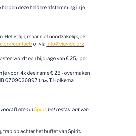
 je helpen deze heldere afstemming in je
. Het is fijn, maar niet noodzakelijk, als
de.org/contact/
of via
info@viavide.org
.
sten wordt een bijdrage van € 25,- per
kan je voor 4x deelname € 25,- overmaken
 0709026897 t.n.v. T. Holkema
e vooraf) eten in
Spirit
,
het restaurant van
, trap op achter het buffet van Spirit.