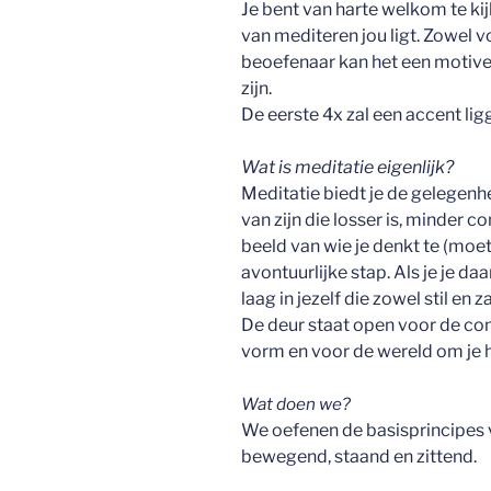
Je bent van harte welkom te ki
van mediteren jou ligt. Zowel
beoefenaar kan het een motiv
zijn.
De eerste 4x zal een accent lig
Wat is meditatie eigenlijk?
Meditatie biedt je de gelegen
van zijn die losser is, minder co
beeld van wie je denkt te (moete
avontuurlijke stap. Als je je d
laag in jezelf die zowel stil en z
De deur staat open voor de co
vorm en voor de wereld om je hee
Wat doen we?
We oefenen de basisprincipes 
bewegend, staand en zittend.