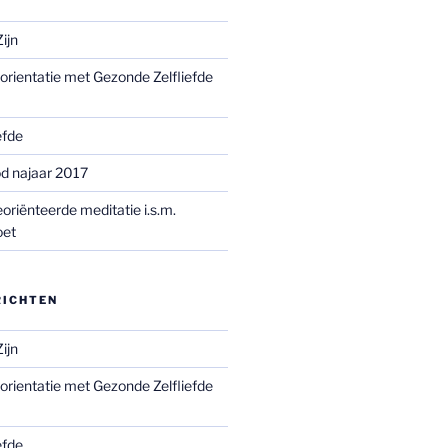
ijn
orientatie met Gezonde Zelfliefde
efde
d najaar 2017
eoriënteerde meditatie i.s.m.
oet
RICHTEN
ijn
orientatie met Gezonde Zelfliefde
efde