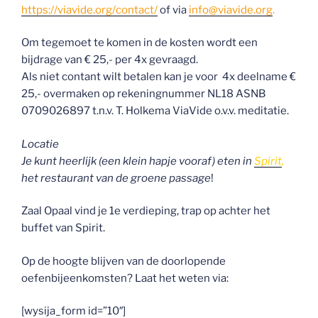
https://viavide.org/contact/
of via
info@viavide.org
.
Om tegemoet te komen in de kosten wordt een
bijdrage van € 25,- per 4x gevraagd.
Als niet contant wilt betalen kan je voor 4x deelname €
25,- overmaken op rekeningnummer NL18 ASNB
0709026897 t.n.v. T. Holkema ViaVide o.v.v. meditatie.
Locatie
Je kunt heerlijk (een klein hapje vooraf) eten in
Spirit
,
het restaurant van de groene passage
!
Zaal Opaal vind je 1e verdieping, trap op achter het
buffet van Spirit.
Op de hoogte blijven van de doorlopende
oefenbijeenkomsten? Laat het weten via:
[wysija_form id=”10″]